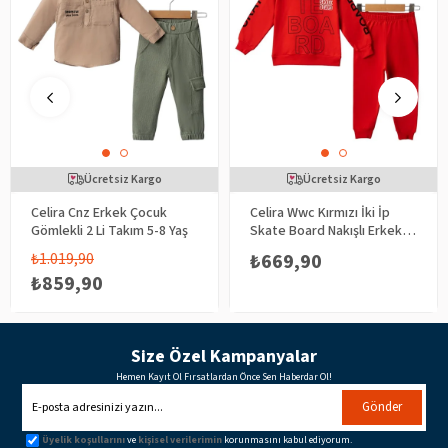
Ücretsiz Kargo
Ücretsiz Kargo
Celira Cnz Erkek Çocuk
Celira Wwc Kırmızı İki İp
Gömlekli 2 Li Takım 5-8 Yaş
Skate Board Nakışlı Erkek
Bebek Takım
₺1.019,90
₺669,90
₺859,90
Size Özel Kampanyalar
Hemen Kayıt Ol Fırsatlardan Önce Sen Haberdar Ol!
Gönder
Üyelik koşullarını
ve
kişisel verilerimin
korunmasını kabul ediyorum.