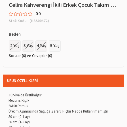
Celira Kahverengi İkili Erkek Çocuk Takım 2Y,3Y,4Y,5Y
0.0
Stok Kodu
(HAS00472)
Beden
2 Yaş
3 Yaş
4 Yaş
5 Yaş
Sorular (0) ve Cevaplar (0)
ÜRÜN ÖZELLIKLERI
Türkiye'de Üretilmiştir
Mevsim: Kışlık
%100 Pamuk
Üretim Aşamasında Sağlığa Zararlı Hiçbir Madde Kullanılmamıştır.
50 cm (0-1 ay)
56 cm (1-3 ay)