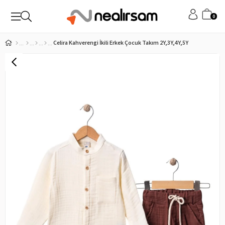
0
Celira Kahverengi İkili Erkek Çocuk Takım 2Y,3Y,4Y,5Y