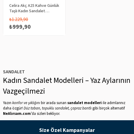
Celira Akç A25 Kahve Günlük
Taşlı Kadın Sandalet
Ayakkabı
₺1.229,90
₺999,90
SANDALET
Kadın Sandalet Modelleri – Yaz Aylarının
Vazgeçilmezi
Yazın
konfor ve şıklığını
bir arada sunan
sandalet modelleri
ile adımlarınız
daha özgür!
Düz taban, topuklu sandalet, çapraz bantlı
gibi birçok alternatif
NeAlırsam.com
’da sizleri bekliyor.
Size Özel Kampanyalar