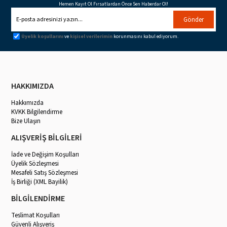
Hemen Kayıt Ol Fırsatlardan Önce Sen Haberdar Ol!
Gönder
Üyelik koşullarını
ve
kişisel verilerimin
korunmasını kabul ediyorum.
HAKKIMIZDA
Hakkımızda
KVKK Bilgilendirme
Bize Ulaşın
ALIŞVERİŞ BİLGİLERİ
İade ve Değişim Koşulları
Üyelik Sözleşmesi
Mesafeli Satış Sözleşmesi
İş Birliği (XML Bayilik)
BİLGİLENDİRME
Teslimat Koşulları
Güvenli Alışveriş