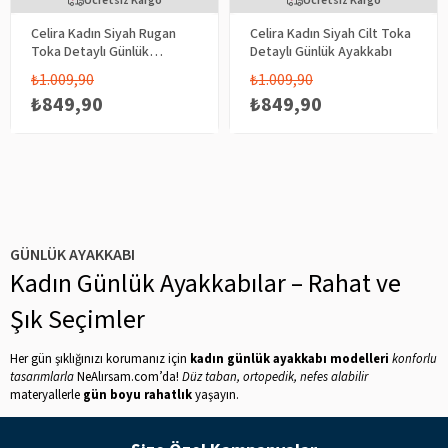
Ücretsiz Kargo
Ücretsiz Kargo
Celira Kadın Siyah Rugan
Celira Kadın Siyah Cilt Toka
Toka Detaylı Günlük
Detaylı Günlük Ayakkabı
Ayakkabı
₺1.009,90
₺1.009,90
₺849,90
₺849,90
GÜNLÜK AYAKKABI
Kadın Günlük Ayakkabılar – Rahat ve
Şık Seçimler
Her gün şıklığınızı korumanız için
kadın günlük ayakkabı modelleri
konforlu
tasarımlarla
NeAlırsam.com’da!
Düz taban, ortopedik, nefes alabilir
materyallerle
gün boyu rahatlık
yaşayın.