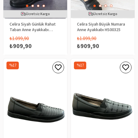
Ücretsiz Kargo
Ücretsiz Kargo
Celira Siyah Günlük Rahat
Celira Siyah Büyük Numara
Taban Anne Ayakkabı
Anne Ayakkabı HS00325
HS00326
₺1.099,90
₺1.099,90
₺909,90
₺909,90
%17
%17