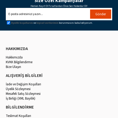
Size Özel Kampanyalar
Hemen Kayıt Ol Fırsatlardan Önce Sen Haberdar Ol!
Gönder
Üyelik koşullarını
ve
kişisel verilerimin
korunmasını kabul ediyorum.
HAKKIMIZDA
Hakkımızda
KVKK Bilgilendirme
Bize Ulaşın
ALIŞVERİŞ BİLGİLERİ
İade ve Değişim Koşulları
Üyelik Sözleşmesi
Mesafeli Satış Sözleşmesi
İş Birliği (XML Bayilik)
BİLGİLENDİRME
Teslimat Koşulları