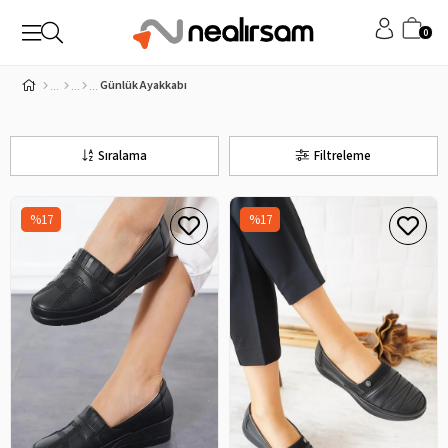
0
Günlük Ayakkabı
Sıralama
Filtreleme
%17
%17