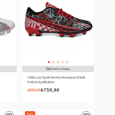
Ücretsiz Kargo
Celira Lio Siyah Kırmızı Krampon Erkek
Futbol Ayakkabısı
₺759,90
₺899,90
%15