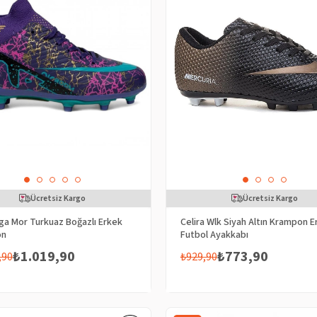
Ücretsiz Kargo
Ücretsiz Kargo
Lga Mor Turkuaz Boğazlı Erkek
Celira Wlk Siyah Altın Krampon E
on
Futbol Ayakkabı
₺1.019,90
₺773,90
,90
₺929,90