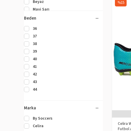
Beyaz
%15
Mavi Sarı
Turkuaz Mor
Beden
Siyah Altın
36
Beyaz Altın
37
38
39
40
41
42
43
44
Marka
By Soccers
Celira 
Celira
Futbol 