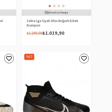
Ücretsiz Kargo
ol
Celira Lga Siyah Altın Boğazlı Erkek
Krampon
₺1.019,90
₺1.249,90
%17