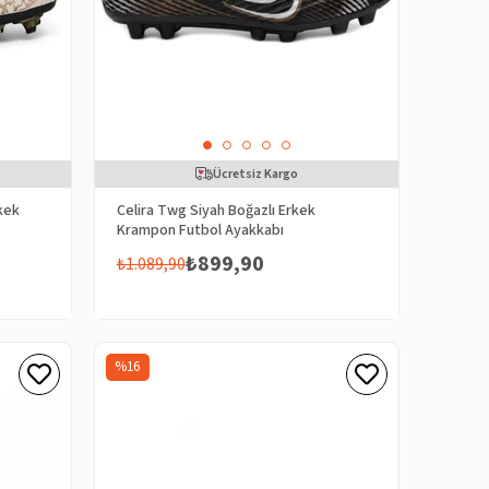
Ücretsiz Kargo
rkek
Celira Twg Siyah Boğazlı Erkek
Krampon Futbol Ayakkabı
₺899,90
₺1.089,90
%16