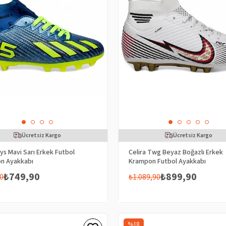
Ücretsiz Kargo
Ücretsiz Kargo
Bys Mavi Sarı Erkek Futbol
Celira Twg Beyaz Boğazlı Erkek
n Ayakkabı
Krampon Futbol Ayakkabı
₺749,90
₺899,90
0
₺1.089,90
%18