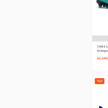
Celira 
Kramp
₺1.249
%10