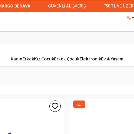
KARGO BEDAVA
GÜVENLİ ALIŞVERİŞ
750 TL VE ÜZE
+
Kadın
Erkek
Kız Çocuk
Erkek Çocuk
Elektronik
Ev & Yaşam
%17