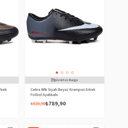
Ücretsiz Kargo
rkek
Celira Wlk Siyah Beyaz Krampon Erkek
Futbol Ayakkabı
₺789,90
₺929,90