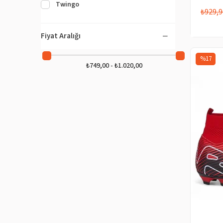
Twingo
₺929,9
Fiyat Aralığı
%17
₺749,00 - ₺1.020,00