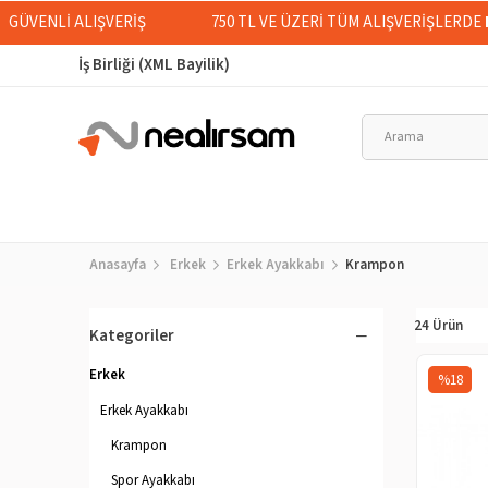
GÜVENLİ ALIŞVERİŞ
750 TL VE ÜZERİ TÜM ALIŞVERİŞLERDE
İş Birliği (XML Bayilik)
Anasayfa
Erkek
Erkek Ayakkabı
Krampon
24 Ürün
Kategoriler
Erkek
%18
Erkek Ayakkabı
Krampon
Spor Ayakkabı