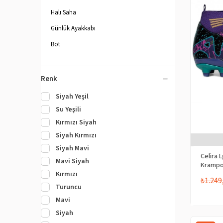
Halı Saha
Günlük Ayakkabı
Bot
Renk
Siyah Yeşil
Su Yeşili
Kırmızı Siyah
Siyah Kırmızı
Siyah Mavi
Celira 
Mavi Siyah
Kramp
Kırmızı
₺1.249
Turuncu
Mavi
Siyah