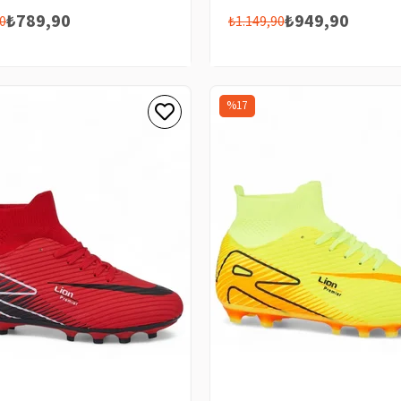
₺789,90
₺949,90
0
₺1.149,90
%17