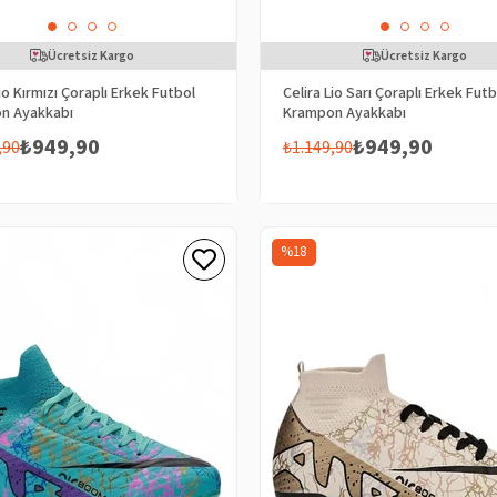
Ücretsiz Kargo
Ücretsiz Kargo
Lio Kırmızı Çoraplı Erkek Futbol
Celira Lio Sarı Çoraplı Erkek Futb
n Ayakkabı
Krampon Ayakkabı
₺949,90
₺949,90
,90
₺1.149,90
%18