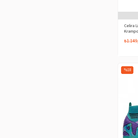
Celira 
Krampo
₺1.149
%18