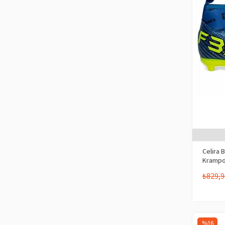
Celira 
Krampo
₺829,9
%16